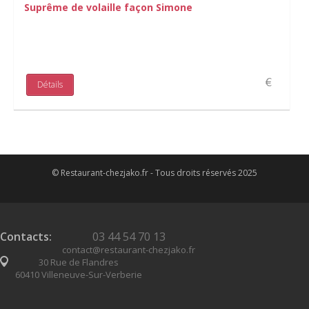
Suprême de volaille façon Simone
Détails
© Restaurant-chezjako.fr - Tous droits réservés 2025
Contacts:
03 44 54 70 13
contact@restaurant-chezjako.fr
30 Rue de Flandres
60410 Villeneuve-Sur-Verberie